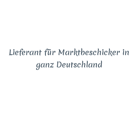
Lieferant für Marktbeschicker in
ganz Deutschland
Auf über 500 m² Verkaufs-/Ausstellungsfläche
präsentieren wir Ihnen
Marktschirme
,
Faltzelte
,
Expresszelte,
Tischsysteme
und vieles mehr.