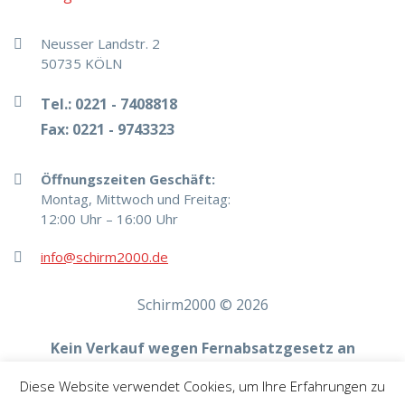
Neusser Landstr. 2
50735 KÖLN
Tel.:
0221 - 7408818
Fax:
0221 - 9743323
Öffnungszeiten Geschäft:
Montag, Mittwoch und Freitag:
12:00 Uhr – 16:00 Uhr
info@schirm2000.de
Schirm2000 © 2026
Kein Verkauf wegen Fernabsatzgesetz an
Endverbraucher! Dieses Angebot ist für Industrie,
Diese Website verwendet Cookies, um Ihre Erfahrungen zu
Handwerk, Handel und die freien Berufe zur